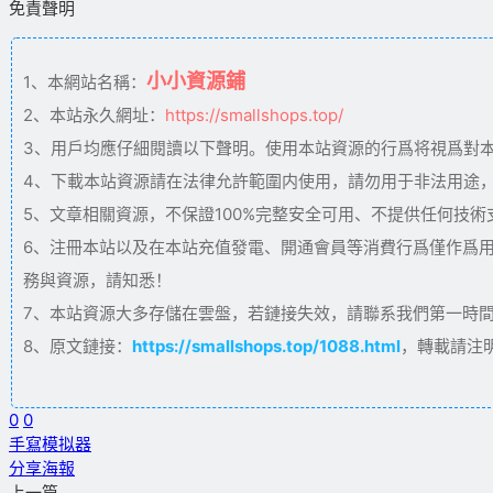
免責聲明
小小資源鋪
1、本網站名稱：
2、本站永久網址：
https://smallshops.top/
3、用戶均應仔細閱讀以下聲明。使用本站資源的行爲将視爲對
4、下載本站資源請在法律允許範圍内使用，請勿用于非法用途
5、文章相關資源，不保證100%完整安全可用、不提供任何技
6、注冊本站以及在本站充值發電、開通會員等消費行爲僅作爲
務與資源，請知悉！
7、本站資源大多存儲在雲盤，若鏈接失效，請聯系我們第一時間更新。
8、原文鏈接：
https://smallshops.top/1088.html
，轉載請注
0
0
手寫模拟器
分享海報
上一篇