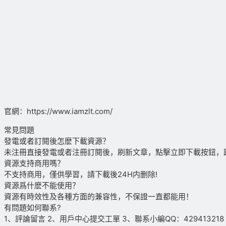
官網：https://www.iamzlt.com/
常見問題
發電或者訂閱後怎麽下載資源？
未注冊直接發電或者注冊訂閱後，刷新文章，點擊立即下載按鈕，
資源支持商用嗎？
不支持商用，僅供學習，請下載後24H内删除!
資源爲什麽不能使用？
資源有時效性及各種方面的兼容性，不保證一直都能用！
有問題如何聯系?
1、評論留言 2、用戶中心提交工單 3、聯系小編QQ：429413218（09