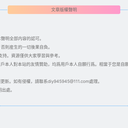
文章版權聲明
本聲明全部内容的認可。
，否則産生的一切後果自負。
術支持。資源僅供大家學習與參考。
用戶本人對本站的友情贊助，均爲用戶本人自願行爲。相當于您是自
如有侵權，請聯系diy945945@111.com處理。
明出處。