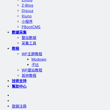
Z-Blog
Discuz
Xiuno
小程序
PBootCMS
數據采集
整站數據
采集工具
教程
WP主題教程
Modown
子比
WP建站教程
其他教程
技術支持
幫助中心
登錄
注冊