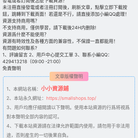
發電或者訂閱後怎麽下載資源？
未注冊直接發電或者注冊訂閱後，刷新文章，點擊立即下載按
鈕，跳轉到下載頁面！若還是不行，請直接添加小編QQ處理！
資源支持商用嗎？
不支持商用，僅供學習，請下載後24H内删除!
資源爲什麽不能使用？
資源有時效性及各種方面的兼容性，不保證一直都能用！
有問題如何聯系?
1、評論留言 2、用戶中心提交工單 3、聯系小編QQ：
429413218（09:00 -21:00）
免責聲明
文章版權聲明
小小資源鋪
1、本網站名稱：
2、本站永久網址：
https://smallshops.top/
3、用戶均應仔細閱讀以下聲明。使用本站資源的行爲将視爲
對本聲明全部内容的認可。
4、下載本站資源請在法律允許範圍内使用，請勿用于非法用
途，否則産生的一切後果自負。