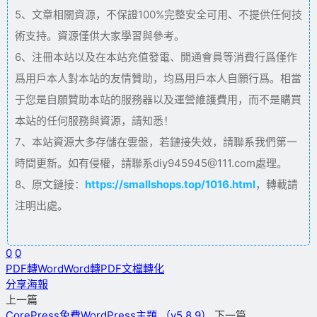
5、文章相關資源，不保證100%完整安全可用、不提供任何技
術支持。資源僅供大家學習與參考。
6、注冊本站以及在本站充值發電、開通會員等消費行爲僅作
爲用戶本人對本站的友情贊助，均爲用戶本人自願行爲。相當
于您是自願贊助本站的服務器以及運營維護費用，而不是購買
本站的任何服務與資源，請知悉！
7、本站資源大多存儲在雲盤，若鏈接失效，請聯系我們第一
時間更新。如有侵權，請聯系diy945945@111.com處理。
8、原文鏈接：
https://smallshops.top/1016.html
，轉載請
注明出處。
0
0
PDF轉Word
Word轉PDF
文檔轉化
分享海報
上一篇
CorePress免費WordPress主題 （v5.8.9）
下一篇