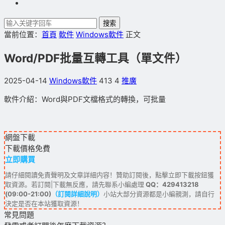
搜索
當前位置：
首頁
軟件
Windows軟件
正文
Word/PDF批量互轉工具（單文件）
2025-04-14
Windows軟件
413
4
推廣
軟件介紹：Word與PDF文檔格式的轉換，可批量
網盤下載
下載價格
免費
立即購買
請仔細閱讀免責聲明及文章詳細内容！贊助訂閱後，點擊立即下載按鈕獲
取資源。若訂閱|下載無反應，請先聯系小編處理
QQ：429413218
(09:00-21:00)
（訂閱詳細說明）
小站大部分資源都是小編親測，請自行
決定是否在本站獲取資源！
常見問題