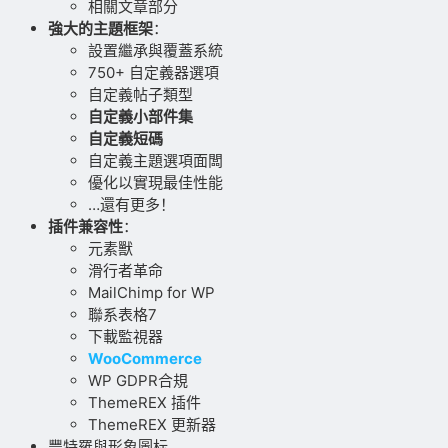
相關文章部分
強大的主題框架
：
設置繼承與覆蓋系統
750+ 自定義器選項
自定義帖子類型
自定義小部件集
自定義短碼
自定義主題選項面闆
優化以實現最佳性能
…還有更多！
插件兼容性
：
元素獸
滑行者革命
MailChimp for WP
聯系表格7
下載監視器
WooCommerce
WP GDPR合規
ThemeREX 插件
ThemeREX 更新器
豐特羅與形象圖标