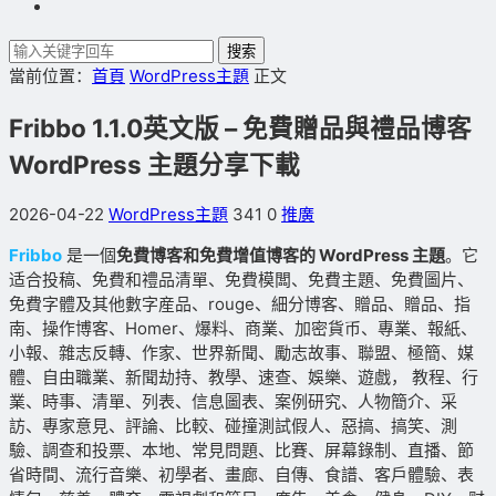
搜索
當前位置：
首頁
WordPress主題
正文
Fribbo 1.1.0英文版 – 免費贈品與禮品博客
WordPress 主題分享下載
2026-04-22
WordPress主題
341
0
推廣
Fribbo
是一個
免費博客和免費增值博客的 WordPress 主題
。它
适合投稿、免費和禮品清單、免費模闆、免費主題、免費圖片、
免費字體及其他數字産品、rouge、細分博客、贈品、贈品、指
南、操作博客、Homer、爆料、商業、加密貨币、專業、報紙、
小報、雜志反轉、作家、世界新聞、勵志故事、聯盟、極簡、媒
體、自由職業、新聞劫持、教學、速查、娛樂、遊戲， 教程、行
業、時事、清單、列表、信息圖表、案例研究、人物簡介、采
訪、專家意見、評論、比較、碰撞測試假人、惡搞、搞笑、測
驗、調查和投票、本地、常見問題、比賽、屏幕錄制、直播、節
省時間、流行音樂、初學者、畫廊、自傳、食譜、客戶體驗、表