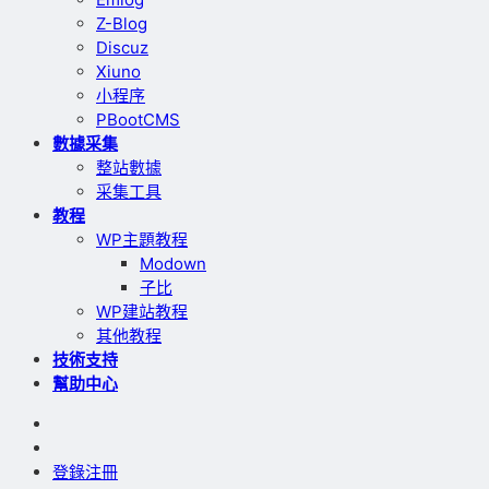
Z-Blog
Discuz
Xiuno
小程序
PBootCMS
數據采集
整站數據
采集工具
教程
WP主題教程
Modown
子比
WP建站教程
其他教程
技術支持
幫助中心
登錄
注冊