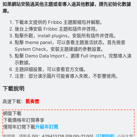
如果網站安裝過其他主題或者導入過其他數據，請先初始化數據
庫。
下載本文提供的 Fribbo 主題壓縮包并解壓。
後台上傳安裝 Fribbo 主題和插件并啓用。
點擊外觀，install plugins，安裝所有插件并啓用。
點擊 theme panel，可以查看主題激活狀态。首先檢查
System Check，安裝主題建議的參數設置。
點擊 Demo Data Import ，選擇 Full import，完整導入演
示數據。
主題詳細設置，可以查看官方文檔。
注意：部分演示圖片可能會導入失敗，不影響使用。
下載說明
高速下載：
藍奏雲
網盤下載
下載價格
年訂閱
專享
僅限年訂閱下載
升級年訂閱
有問題，請聯系
QQ：429413218 (09:00-21:00)
（訂閱說明）
小站大部