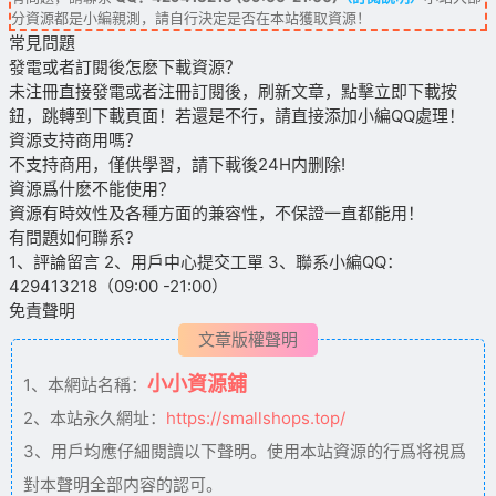
分資源都是小編親測，請自行決定是否在本站獲取資源！
常見問題
發電或者訂閱後怎麽下載資源？
未注冊直接發電或者注冊訂閱後，刷新文章，點擊立即下載按
鈕，跳轉到下載頁面！若還是不行，請直接添加小編QQ處理！
資源支持商用嗎？
不支持商用，僅供學習，請下載後24H内删除!
資源爲什麽不能使用？
資源有時效性及各種方面的兼容性，不保證一直都能用！
有問題如何聯系?
1、評論留言 2、用戶中心提交工單 3、聯系小編QQ：
429413218（09:00 -21:00）
免責聲明
文章版權聲明
小小資源鋪
1、本網站名稱：
2、本站永久網址：
https://smallshops.top/
3、用戶均應仔細閱讀以下聲明。使用本站資源的行爲将視爲
對本聲明全部内容的認可。