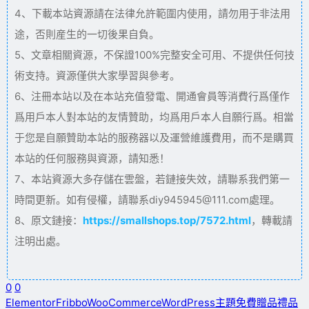
4、下載本站資源請在法律允許範圍内使用，請勿用于非法用
途，否則産生的一切後果自負。
5、文章相關資源，不保證100%完整安全可用、不提供任何技
術支持。資源僅供大家學習與參考。
6、注冊本站以及在本站充值發電、開通會員等消費行爲僅作
爲用戶本人對本站的友情贊助，均爲用戶本人自願行爲。相當
于您是自願贊助本站的服務器以及運營維護費用，而不是購買
本站的任何服務與資源，請知悉！
7、本站資源大多存儲在雲盤，若鏈接失效，請聯系我們第一
時間更新。如有侵權，請聯系diy945945@111.com處理。
8、原文鏈接：
https://smallshops.top/7572.html
，轉載請
注明出處。
0
0
Elementor
Fribbo
WooCommerce
WordPress主題
免費贈品
禮品