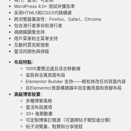
WordPress 4.0+ 測試并獲批準
采用HTML5和CSS3代碼構建
跨浏覽器兼容性：Firefox、Safari、Chrome
包含滑行者革命和滑行者
視網膜圖像支持
用戶菜單和主菜單支持
互動阿賈克斯搜索
靈活的顔色與排版
布局特點
：
100%響應迅速且适合移動端
盒裝與全寬頁面布局
Elementor Builder 支持——輕松修改任何頁面内容
在Elementor頁面構建器中自定義頁眉和頁腳布局
高級博客設置
：
多種博客風格
靈活布局選項
20+ 後期動畫
可定制博客訂閱源（可選擇帖子類型或分類）
帖子浏覽量、點贊和分享按鈕