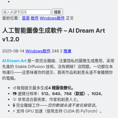
搜索
當前位置：
首頁
軟件
Windows軟件
正文
人工智能圖像生成軟件 – AI Dream Art
v1.2.0
2025-08-14
Windows軟件
246
2
推廣
AI Dream Art
是一款完全離線、注重隐私的圖像生成應用，采用
先進的 Stable Diffusion 技術。沒有網絡？沒問題。一切都在本
地運行——這意味着你的提示、藝術作品和創意永遠不會離開你
的電腦。
🎨每個提示最多生成
4 種圖像變化。
📷 選擇分辨率：
512、640、768（默認）、1024
。
💡 非常适合藝術家、作家和創意人士。
🔒 完全離線工作——
您的數據永遠不會在線發送
。
⚡ 支持 GPU 加速（使用支持 CUDA 的 PyTorch）。