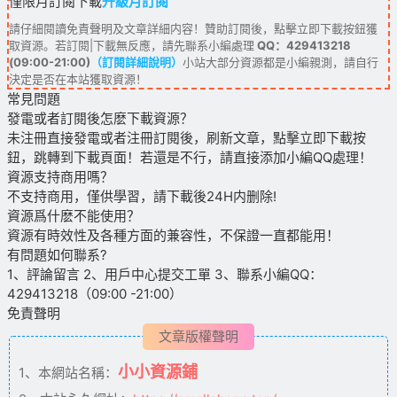
僅限月訂閱下載
升級月訂閱
請仔細閱讀免責聲明及文章詳細内容！贊助訂閱後，點擊立即下載按鈕獲
取資源。若訂閱|下載無反應，請先聯系小編處理
QQ：429413218
(09:00-21:00)
（訂閱詳細說明）
小站大部分資源都是小編親測，請自行
決定是否在本站獲取資源！
常見問題
發電或者訂閱後怎麽下載資源？
未注冊直接發電或者注冊訂閱後，刷新文章，點擊立即下載按
鈕，跳轉到下載頁面！若還是不行，請直接添加小編QQ處理！
資源支持商用嗎？
不支持商用，僅供學習，請下載後24H内删除!
資源爲什麽不能使用？
資源有時效性及各種方面的兼容性，不保證一直都能用！
有問題如何聯系?
1、評論留言 2、用戶中心提交工單 3、聯系小編QQ：
429413218（09:00 -21:00）
免責聲明
文章版權聲明
小小資源鋪
1、本網站名稱：