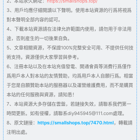
2、本站永久網址：
https://smallshops.top/
3、用戶均應仔細閱讀以下聲明。使用本站資源的行爲将視爲
對本聲明全部内容的認可。
4、下載本站資源請在法律允許範圍内使用，請勿用于非法用
途，否則産生的一切後果自負。
5、文章相關資源，不保證100%完整安全可用、不提供任何技
術支持。資源僅供大家學習與參考。
6、注冊本站以及在本站充值發電、開通會員等消費行爲僅作
爲用戶本人對本站的友情贊助，均爲用戶本人自願行爲。相當
于您是自願贊助本站的服務器以及運營維護費用，而不是購買
本站的任何服務與資源，請知悉！
7、本站資源大多存儲在雲盤，若鏈接失效，請聯系我們第一
時間更新。如有侵權，請聯系diy945945@111.com處理。
8、原文鏈接：
https://smallshops.top/7470.html
，轉載請
注明出處。