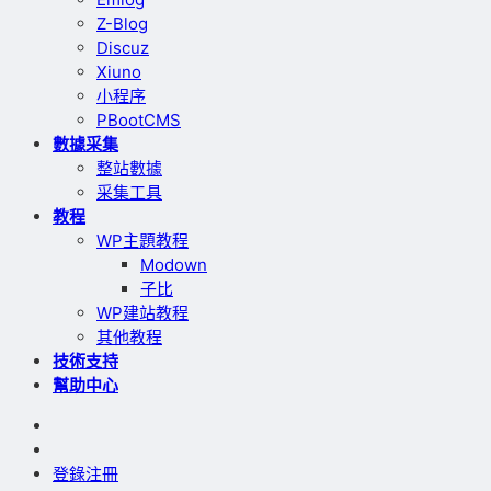
Z-Blog
Discuz
Xiuno
小程序
PBootCMS
數據采集
整站數據
采集工具
教程
WP主題教程
Modown
子比
WP建站教程
其他教程
技術支持
幫助中心
登錄
注冊