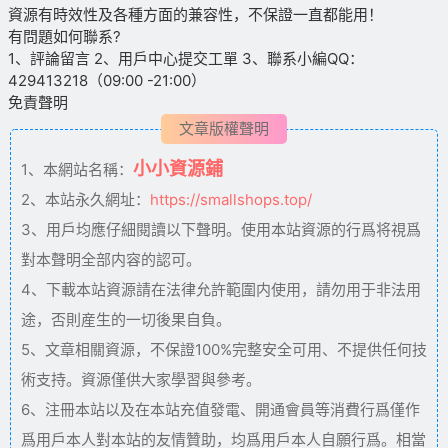
資源有時效性及各種方面的兼容性，不保證一直都能用！
有問題如何聯系?
1、評論留言 2、用戶中心提交工單 3、聯系小編QQ：
429413218（09:00 -21:00）
免責聲明
文章版權聲明
小小資源鋪
1、本網站名稱：
2、本站永久網址：
https://smallshops.top/
3、用戶均應仔細閱讀以下聲明。使用本站資源的行爲将視爲
對本聲明全部内容的認可。
4、下載本站資源請在法律允許範圍内使用，請勿用于非法用
途，否則産生的一切後果自負。
5、文章相關資源，不保證100%完整安全可用、不提供任何技
術支持。資源僅供大家學習與參考。
6、注冊本站以及在本站充值發電、開通會員等消費行爲僅作
爲用戶本人對本站的友情贊助，均爲用戶本人自願行爲。相當