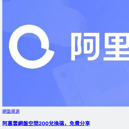
網盤資源
阿裏雲網盤空間200兌換碼，免費分享