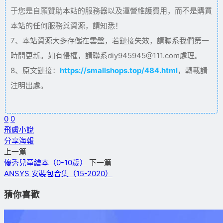
于您是自願贊助本站的服務器以及運營維護費用，而不是購買
本站的任何服務與資源，請知悉！
7、本站資源大多存儲在雲盤，若鏈接失效，請聯系我們第一
時間更新。如有侵權，請聯系diy945945@111.com處理。
8、原文鏈接：
https://smallshops.top/484.html
，轉載請
注明出處。
0
0
飛盧小說
分享海報
上一篇
優秀兒童繪本（0-10歲）
下一篇
ANSYS 安裝包合集（15-2020）
猜你喜歡